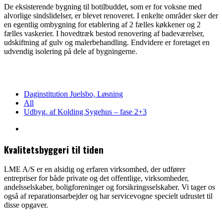
De eksisterende bygning til botilbuddet, som er for voksne med
alvorlige sindslidelser, er blevet renoveret. I enkelte områder sker der
en egentlig ombygning for etablering af 2 fælles køkkener og 2
fælles vaskerier. I hovedtræk bestod renovering af badeværelser,
udskiftning af gulv og malerbehandling. Endvidere er foretaget en
udvendig isolering på dele af bygningerne.
Daginstitution Juelsbo, Løsning
All
Udbyg. af Kolding Sygehus – fase 2+3
Kvalitetsbyggeri til tiden
LME A/S er en alsidig og erfaren virksomhed, der udfører
entrepriser for både private og det offentlige, virksomheder,
andelsselskaber, boligforeninger og forsikringsselskaber. Vi tager os
også af reparationsarbejder og har servicevogne specielt udrustet til
disse opgaver.